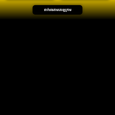
ទាក់ទងតាមតេឡេក្រាម