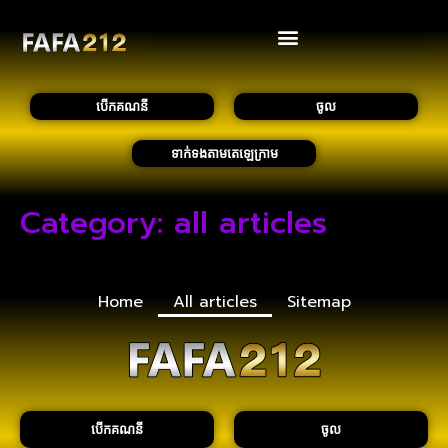
បើកគណនី
ចូល
ទាក់ទងតាមតេឡេក្រាម
Category:
all articles
Home
All articles
Sitemap
បើកគណនី
ចូល